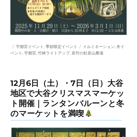
投
カ
タ
宇都宮イベント
,
季節限定イベント
イルミネーション
,
冬イ
稿
テ
グ
ベント
,
宇都宮
,
竹林ライトアップ
,
若竹の杜若山農場
日:
ゴ
リ
ー
12月6日（土）・7日（日）大谷
地区で大谷クリスマスマーケッ
ト開催｜ランタンバルーンと冬
のマーケットを満喫