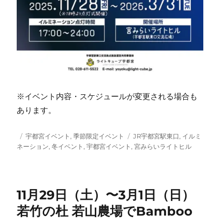
※イベント内容・スケジュールが変更される場合も
あります。
投
カ
タ
宇都宮イベント
,
季節限定イベント
JR宇都宮駅東口
,
イルミ
稿
テ
グ
ネーション
,
冬イベント
,
宇都宮イベント
,
宮みらいライトヒル
日:
ゴ
リ
ー
11月29日（土）〜3月1日（日）
若竹の杜 若山農場でBamboo