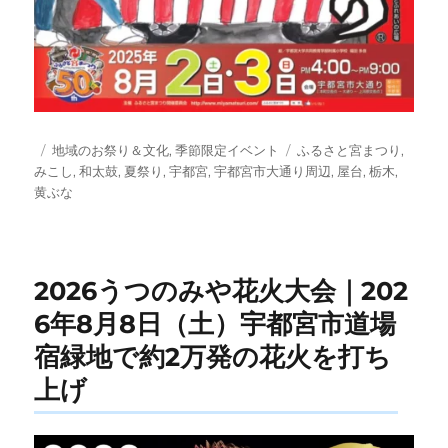
投
カ
タ
地域のお祭り＆文化
,
季節限定イベント
ふるさと宮まつり
,
稿
テ
グ
みこし
,
和太鼓
,
夏祭り
,
宇都宮
,
宇都宮市大通り周辺
,
屋台
,
栃木
,
日:
ゴ
黄ぶな
リ
ー
2026うつのみや花火大会｜202
6年8月8日（土）宇都宮市道場
宿緑地で約2万発の花火を打ち
上げ