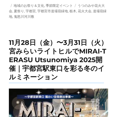
投
カ
タ
地域のお祭り＆文化
,
季節限定イベント
うつのみや花火大
稿
テ
グ
会
,
夏祭り
,
宇都宮
,
宇都宮市道場宿緑地
,
栃木
,
花火大会
,
道場宿緑
日:
ゴ
地
,
鬼怒川河川敷
リ
ー
11月28日（金）〜3月31日（火）
宮みらいライトヒルでMIRAI-T
ERASU Utsunomiya 2025開
催｜宇都宮駅東口を彩る冬のイ
ルミネーション