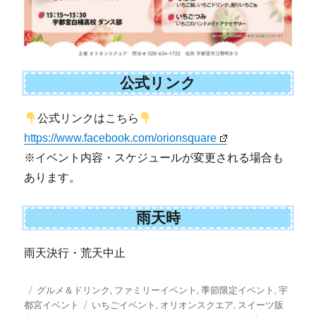
公式リンク
公式リンクはこちら
https://www.facebook.com/orionsquare
※イベント内容・スケジュールが変更される場合も
あります。
雨天時
雨天決行・荒天中止
投
カ
グルメ＆ドリンク
,
ファミリーイベント
,
季節限定イベント
,
宇
稿
テ
タ
都宮イベント
いちごイベント
,
オリオンスクエア
,
スイーツ販