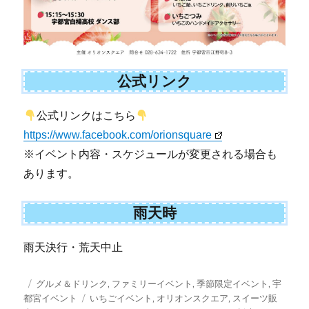
公式リンク
公式リンクはこちら
https://www.facebook.com/orionsquare
※イベント内容・スケジュールが変更される場合も
あります。
雨天時
雨天決行・荒天中止
投
カ
グルメ＆ドリンク
,
ファミリーイベント
,
季節限定イベント
,
宇
稿
テ
タ
都宮イベント
いちごイベント
,
オリオンスクエア
,
スイーツ販