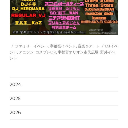
投
カ
タ
ファミリーイベント
,
宇都宮イベント
,
音楽＆アート
DJイベ
稿
テ
グ
ント
,
アニソン
,
コスプレOK
,
宇都宮オリオン市民広場
,
野外イベ
日:
ゴ
ント
リ
ー
2024
2025
2026