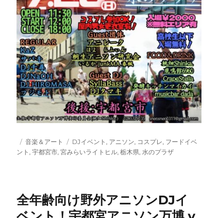
投
カ
タ
音楽＆アート
DJイベント
,
アニソン
,
コスプレ
,
フードイベ
稿
テ
グ
ント
,
宇都宮市
,
宮みらいライトヒル
,
栃木県
,
水のプラザ
日:
ゴ
リ
ー
全年齢向け野外アニソンDJイ
ベント！宇都宮アニソン万博 v