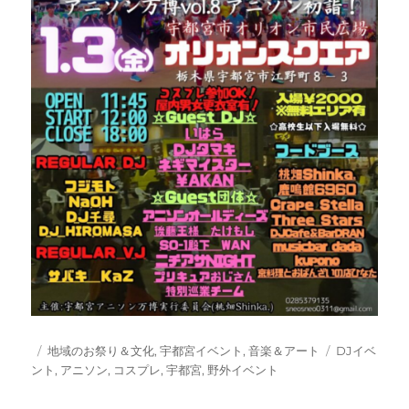
投
カ
タ
地域のお祭り＆文化
,
宇都宮イベント
,
音楽＆アート
DJイベ
稿
テ
グ
ント
,
アニソン
,
コスプレ
,
宇都宮
,
野外イベント
日:
ゴ
リ