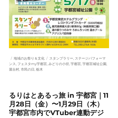
投
カ
タ
地域のお祭り＆文化
スタンプラリー
,
ステージパフォーマ
稿
テ
グ
ンス
,
フェスタmy宇都宮
,
みどりの小径
,
宇都宮
,
宇都宮城址公園
,
日:
ゴ
屋台村
,
市民の日
,
栃木
リ
ー
るりはとあるっ旅 in 宇都宮｜11
月28日（金）〜1月29日（木）
宇都宮市内でVTuber連動デジ