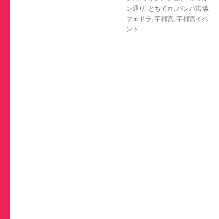
ー
ン通り
,
とちてれ
,
バンバ広場
,
フェドラ
,
宇都宮
,
宇都宮イベ
ント