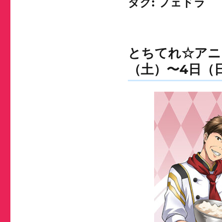
タグ:
フェドラ
とちてれ☆アニメフ
（土）〜4日（