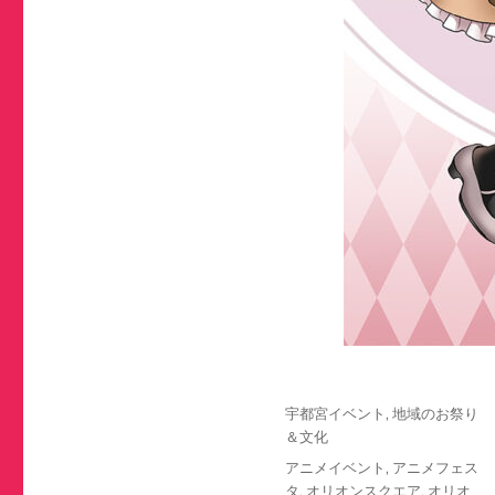
投
カ
宇都宮イベント
,
地域のお祭り
稿
テ
＆文化
日:
ゴ
タ
アニメイベント
,
アニメフェス
リ
グ
タ
,
オリオンスクエア
,
オリオ