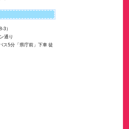
-3）
ン通り
バス5分「県庁前」下車 徒