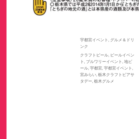
投
カ
宇都宮イベント
,
グルメ＆ドリ
稿
テ
ンク
日:
ゴ
タ
クラフトビール
,
ビールイベン
リ
グ
ト
,
ブルワリーイベント
,
地ビ
ー
ール
,
宇都宮
,
宇都宮イベント
,
宮みらい
,
栃木クラフトビアサ
タデー
,
栃木グルメ