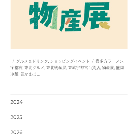
投
カ
タ
グルメ＆ドリンク
,
ショッピングイベント
喜多方ラーメン
,
稿
テ
グ
宇都宮
,
東北グルメ
,
東北物産展
,
東武宇都宮百貨店
,
物産展
,
盛岡
日:
ゴ
冷麺
,
笹かまぼこ
リ
ー
2024
2025
2026