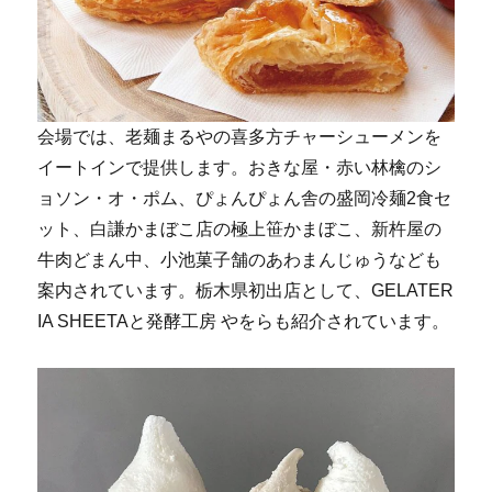
会場では、老麺まるやの喜多方チャーシューメンを
イートインで提供します。おきな屋・赤い林檎のシ
ョソン・オ・ポム、ぴょんぴょん舎の盛岡冷麺2食セ
ット、白謙かまぼこ店の極上笹かまぼこ、新杵屋の
牛肉どまん中、小池菓子舗のあわまんじゅうなども
案内されています。栃木県初出店として、GELATER
IA SHEETAと発酵工房 やをらも紹介されています。