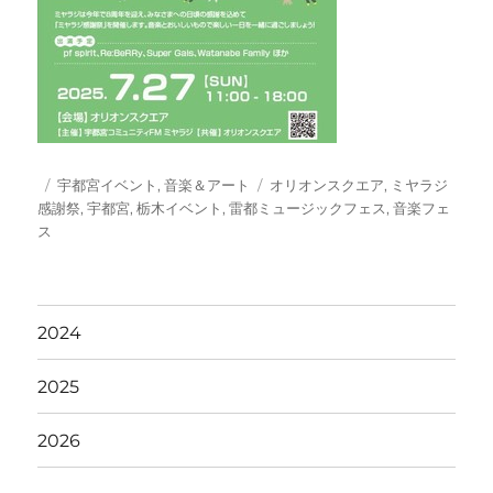
投
カ
タ
宇都宮イベント
,
音楽＆アート
オリオンスクエア
,
ミヤラジ
稿
テ
グ
感謝祭
,
宇都宮
,
栃木イベント
,
雷都ミュージックフェス
,
音楽フェ
日:
ゴ
ス
リ
ー
2024
2025
2026