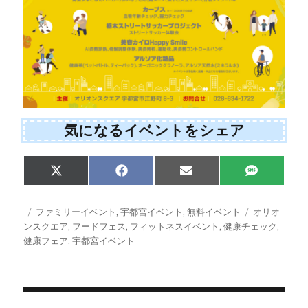
気になるイベントをシェア
Share
Share
Share
Share
X
F
E
S
on
on
on
on
(
a
m
M
T
c
a
S
w
e
i
投
カ
タ
ファミリーイベント
,
宇都宮イベント
,
無料イベント
オリオ
i
b
l
稿
テ
グ
ンスクエア
,
フードフェス
,
フィットネスイベント
,
健康チェック
,
t
o
日:
ゴ
健康フェア
,
宇都宮イベント
t
o
e
k
リ
r
ー
)