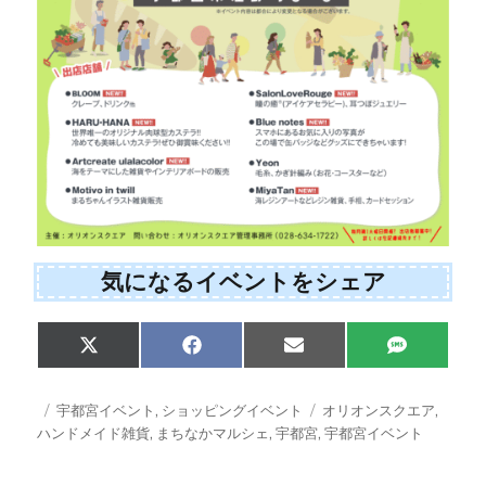
気になるイベントをシェア
Share
Share
Share
Share
X
F
E
S
on
on
on
on
(
a
m
M
T
c
a
S
w
e
i
投
カ
タ
宇都宮イベント
,
ショッピングイベント
オリオンスクエア
,
i
b
l
稿
テ
グ
ハンドメイド雑貨
,
まちなかマルシェ
,
宇都宮
,
宇都宮イベント
t
o
日:
ゴ
t
o
e
k
リ