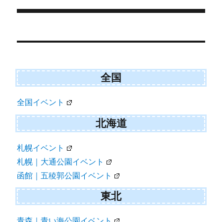
r
ー
)
投
稿
ナ
ビ
全国
ゲ
全国イベント
ー
シ
北海道
ョ
札幌イベント
ン
札幌｜大通公園イベント
函館｜五稜郭公園イベント
東北
青森｜青い海公園イベント