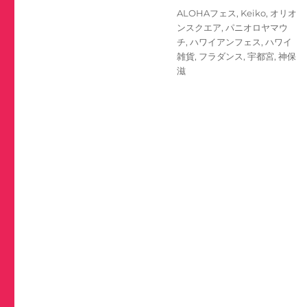
日:
ゴ
タ
ALOHAフェス
,
Keiko
,
オリオ
リ
グ
ンスクエア
,
パニオロヤマウ
ー
チ
,
ハワイアンフェス
,
ハワイ
雑貨
,
フラダンス
,
宇都宮
,
神保
滋