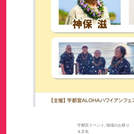
投
カ
宇都宮イベント
,
地域のお祭り
稿
テ
＆文化