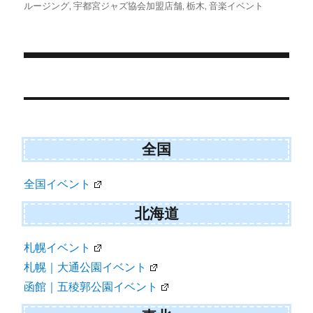
稿
テ
グ
ルージング
,
宇都宮ジャズ協会加盟店舗
,
栃木
,
音楽イベント
t
o
日:
ゴ
t
o
e
k
リ
r
ー
)
投
稿
ナ
ビ
全国
ゲ
全国イベント
ー
シ
北海道
ョ
札幌イベント
ン
札幌｜大通公園イベント
函館｜五稜郭公園イベント