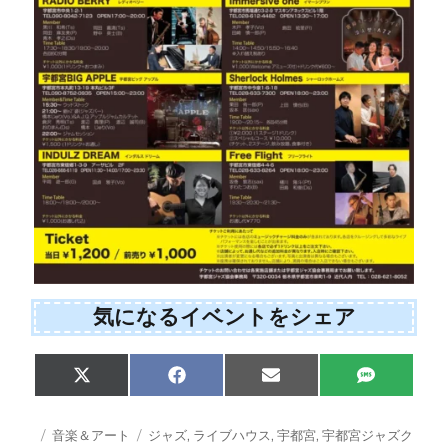
気になるイベントをシェア
Share
Share
Share
Share
X
F
E
S
on
on
on
on
(
a
m
M
T
c
a
S
w
e
i
投
カ
タ
音楽＆アート
ジャズ
,
ライブハウス
,
宇都宮
,
宇都宮ジャズク
i
b
l